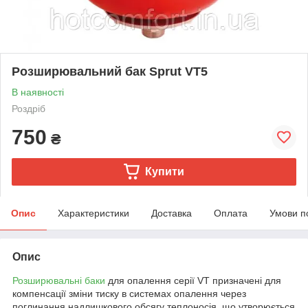
Розширювальний бак Sprut VT5
В наявності
Роздріб
750
₴
Купити
Опис
Характеристики
Доставка
Оплата
Умови п
Опис
Розширювальні баки
для опалення серії VT призначені для
компенсації зміни тиску в системах опалення через
поглинання надлишкового обсягу теплоносія, що утворюється