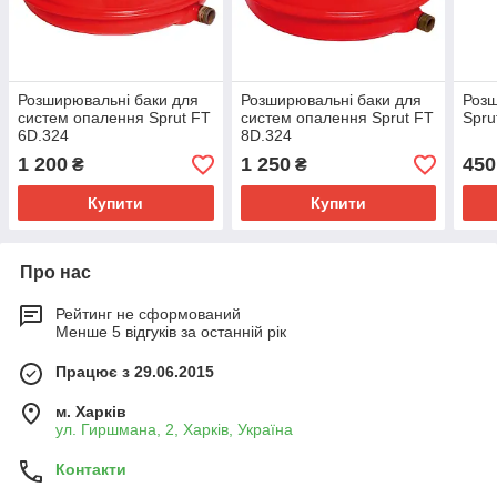
менеджерів
Розширювальні баки для
Розширювальні баки для
Роз
Відсилання товару або самовитяг
систем опалення Sprut FT
систем опалення Sprut FT
Spru
із нашого магазину
6D.324
8D.324
1 200
1 250
450
₴
₴
Купити
Купити
Оплата за товар після отримання
Про нас
Рейтинг не сформований
Менше 5 відгуків за останній рік
Працює з 29.06.2015
м. Харків
ул. Гиршмана, 2, Харків, Україна
Контакти