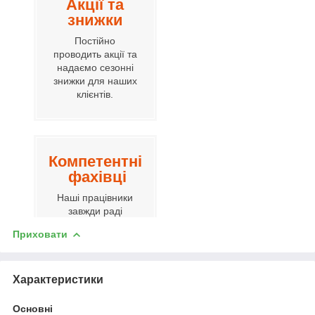
Акції та
знижки
Постійно
проводить акції та
надаємо сезонні
знижки для наших
клієнтів.
Компетентні
фахівці
Наші працівники
завжди раді
допомогти вам.
Приховати
Характеристики
Гнучка ціно
ва політика
Основні