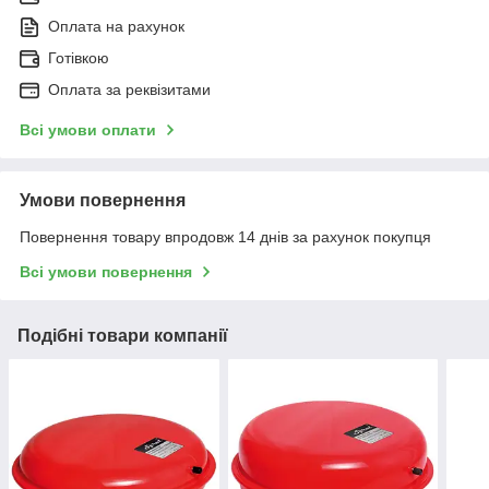
Широкий асортимент продукції.
3
Оплата на рахунок
Готівкою
Доставимо ваше замовлення за допомогою
4
Оплата за реквізитами
кур'єра та відправлення транспортним
перевезенням "Нова пошта".
Всі умови оплати
Умови повернення
ЛАД ОФОРМЛЕННЯ ЗАМОВЛЕННЯ:
Повернення товару впродовж 14 днів за рахунок покупця
Всі умови повернення
Подібні товари компанії
Заявка через сайт або за
зазначеними номерами
телефонів
Зворотний зв'язок від наших