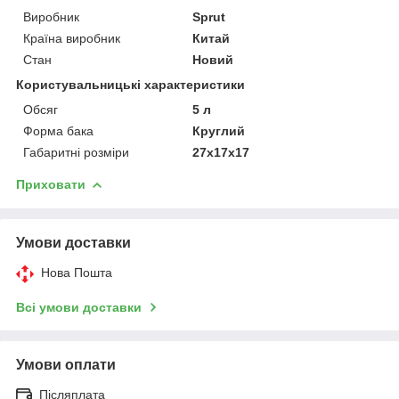
Вартість завжди
Виробник
Sprut
буде вигідною для
Країна виробник
Китай
покупців, позаяк
Стан
Новий
ми є
представниками
Користувальницькі характеристики
вітчизняного та
Обсяг
5 л
імпортного
Форма бака
Круглий
виробника.
Габаритні розміри
27x17x17
Приховати
НАШІ ПЕРЕВАГИ СПІВПРАЦІ З НАМИ
Умови доставки
Нова Пошта
Сертифікований товар.
1
Всі умови доставки
Висококласне обслуговування наших клієнтів.
2
Умови оплати
Післяплата