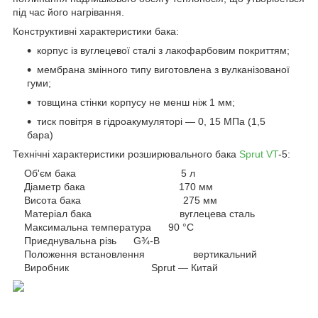
під час його нагрівання.
Конструктивні характеристики бака:
корпус із вуглецевої сталі з лакофарбовим покриттям;
мембрана змінного типу виготовлена з вулканізованої
гуми;
товщина стінки корпусу не менш ніж 1 мм;
тиск повітря в гідроакумуляторі — 0, 15 МПа (1,5
бара)
Технічні характеристики розширювального бака
Sprut VT
-5:
Об'єм бака 5 л
Діаметр бака 170 мм
Висота бака 275 мм
Матеріал бака вуглецева сталь
Максимальна температура 90 °С
Приєднувальна різь G¾-B
Положення встановлення вертикальний
Виробник Sprut — Китай