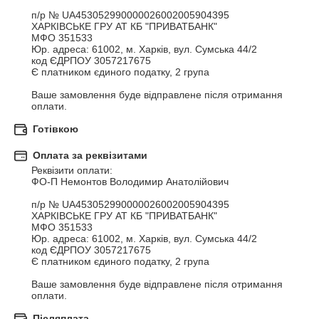
п/р № UA453052990000026002005904395

ХАРКIВСЬКЕ ГРУ АТ КБ "ПРИВАТБАНК"

МФО 351533

Юр. адреса: 61002, м. Харків, вул. Сумська 44/2

код ЄДРПОУ 3057217675

Є платником єдиного податку, 2 група

Ваше замовлення буде відправлене після отримання 
оплати.
Готівкою
Оплата за реквізитами
Реквізити оплати:

ФО-П Немонтов Володимир Анатолійович

п/р № UA453052990000026002005904395

ХАРКIВСЬКЕ ГРУ АТ КБ "ПРИВАТБАНК"

МФО 351533

Юр. адреса: 61002, м. Харків, вул. Сумська 44/2

код ЄДРПОУ 3057217675

Є платником єдиного податку, 2 група

Ваше замовлення буде відправлене після отримання 
оплати.
Післяплата