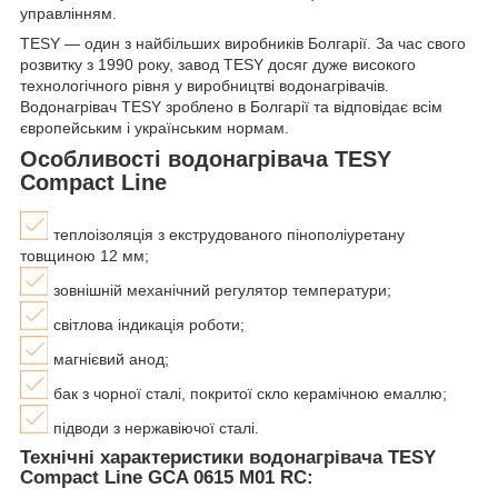
управлінням.
TESY — один з найбільших виробників Болгарії. За час свого
розвитку з 1990 року, завод TESY досяг дуже високого
технологічного рівня у виробництві водонагрівачів.
Водонагрівач TESY зроблено в Болгарії та відповідає всім
європейським і українським нормам.
Особливості водонагрівача TESY
Compact Line
теплоізоляція з екструдованого пінополіуретану
товщиною 12 мм;
зовнішній механічний регулятор температури;
світлова індикація роботи;
магнієвий анод;
бак з чорної сталі, покритої скло керамічною емаллю
;
підводи з нержавіючої сталі.
Технічні характеристики водонагрівача TESY
Compact Line GCA 0615 M01 RC: