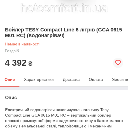
Бойлер TESY Compact Line 6 літрів (GCA 0615
M01 RC) (водонагрівач)
Немає в наявності
Роздріб
4 392
₴
Опис
Характеристики
Доставка
Оплата
Умови п
Опис
Електричний водонагрівач накопичувального типу Tesy
Compact Line GCA 0615 M01 RC – вертикальний бойлер
плоскої прямокутної форми надмоечного типу з баком малого
об'єму з емальованої сталі, теплоізоляцією і механічним