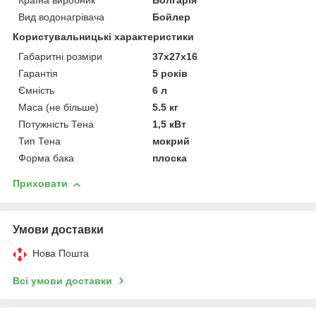
Країна виробник
Болгарія
буде вигідною для
Вид водонагрівача
Бойлер
покупців, так як ми є
Користувальницькі характеристики
представниками
вітчизняного і
Габаритні розміри
37x27x16
імпортного
Гарантія
5 років
виробника.
Ємність
6 л
Маса (не більше)
5.5 кг
Потужність Тена
1,5 кВт
Тип Тена
мокрий
Форма бака
плоска
НАШІ ПЕРЕВАГИ СПІВПРАЦІ З НАМИ
Приховати
Сертифікований товар.
1
Умови доставки
Висококласне обслуговування наших клієнтів.
Нова Пошта
2
Всі умови доставки
Широкий асортимент продукції.
3