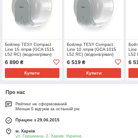
Відправка товару або самовивіз з
нашого магазину
Бойлер TESY Compact
Бойлер TESY Compact
Бой
Оплата за товар після отримання
Line 15 літрів (GCA 1515
Line 10 літрів (GCA 1015
Line
L52 RC) (водонагрівач)
L52 RC) (водонагрівач)
L52 
6 890
6 519
6 5
₴
₴
Купити
Купити
Про нас
Рейтинг не сформований
Менше 5 відгуків за останній рік
Працює з 29.06.2015
м. Харків
ул. Гиршмана, 2, Харків, Україна