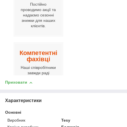
Постійно
проводимо акції та
надаємо сезонні
знижки для наших
клієнтів.
Компетентні
фахівці
Наші співробітники
завжди раді
допомогти вам.
Приховати
Характеристики
Гнучка
цінова
Основні
політика
Виробник
Tesy
Вартість завжди