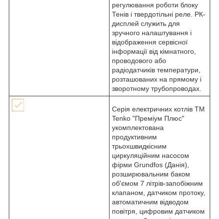
регулювання роботи блоку
Тенів і твердотільні реле. РК-
дисплей служить для
зручного налаштування і
відображення сервісної
інформації від кімнатного,
проводового або
радіодатчиків температури,
розташованих на прямому і
зворотному трубопроводах.
Серія електричних котлів TM
Tenko "Преміум Плюс"
укомплектована
продуктивним
трьохшвидкісним
циркуляційним насосом
фірми Grundfos (Данія),
розширювальним баком
об'ємом 7 літрів-запобіжним
клапаном, датчиком протоку,
автоматичним відводом
повітря, цифровим датчиком