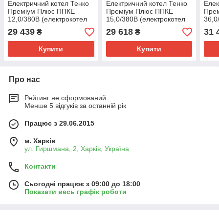
Електричний котел Тенко
Електричний котел Тенко
Елек
Преміум Плюс ППКЕ
Преміум Плюс ППКЕ
Пре
12,0/380В (електрокотел
15,0/380В (електрокотел
36,0
Tenko)
Tenko)
Tenk
29 439
29 618
31 
₴
₴
Оплата за товар після отримання
Купити
Купити
Про нас
Рейтинг не сформований
Менше 5 відгуків за останній рік
Працює з 29.06.2015
м. Харків
ул. Гиршмана, 2, Харків, Україна
Контакти
Сьогодні працює з 09:00 до 18:00
Показати весь графік роботи