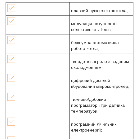
плавний пуск електрокотла;
модуляція потужності і
селективність Тенів;
безшумна автоматична
робота котла;
твердотільні реле з водяним
охолодженням;
цифровий дисплей і
вбудований мікроконтролер;
тижнево/добовий
програматор і три датчика
температури;
програмний лічильник
електроенергії;