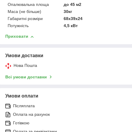
вітчизняного і
Опалювальна площа
до 45 м2
імпортного
Маса (не більше)
30кг
виробника.
Габаритні розміри
68x39x24
Потужність
4,5 кВт
Приховати
НАШІ ПЕРЕВАГИ СПІВПРАЦІ З НАМИ
Умови доставки
Нова Пошта
Сертифікований товар.
1
Всі умови доставки
Висококласне обслуговування наших клієнтів.
2
Умови оплати
Широкий асортимент продукції.
3
Післяплата
Оплата на рахунок
Доставимо вашого замовлення здійснюється
4
Готівкою
кур'єром та відправка транспортним
Оплата за реквізитами