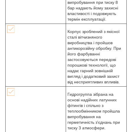
випробування при тиску 8
бар надають йому захисні
властивості і подовжують
термін експлуатації.
Корпус зроблений з якісної
сталі вітчизняного
виробництва і пройшов
антикорозійну обробку. При
його фарбуванні
застосовуються передові
порошкові технології, що
надає гарний зовнішній
вигляд і додатковий захист
від несприятливих впливів.
Гидрогруппа зібрана на
основі надійних латунних
фітингів і спільно з
теплообмінником пройшла
випробування на
герметичність з'єднань при
тиску 3 атмосфери.