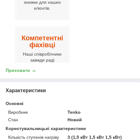
знижки для наших
клієнтів.
Компетентні
фахівці
Наші співробітники
завжди раді
допомогти вам.
Приховати
Характеристики
Гнучка
цінова
Основні
політика
Виробник
Tenko
Вартість завжди
Стан
Новий
буде вигідною для
Користувальницькі характеристики
покупців, так як ми є
представниками
Кількість ступенів нагріву
3 (1,5 кВт 1,5 кВт 1,5 кВт)