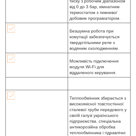
тиску з робочим діапазоном
від 0 до 3 бар, кімнатним
термостатом з тижнево/
добовим програматором.
Безшумна робота при
комутації забезпечується
твердотільними реле з
водяним охолодженням.
Можливість підключення
модуля Wi-Fi для
віддаленого керування.
Теплообмінник збирається з
високоякісної товстостінної
сталевої труби передового у
своїй галузі українського
підприємства. спеціальна
антикорозійна обробка
теплообмінника і гідравлічні