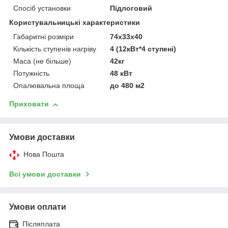
Вартість завжди
Спосіб установки
Підлоговий
буде вигідною для
Користувальницькі характеристики
покупців, так як ми є
представниками
Габаритні розміри
74x33x40
вітчизняного і
Кількість ступенів нагріву
4 (12кВт*4 ступені)
імпортного
Маса (не більше)
42кг
виробника.
Потужність
48 кВт
Опалювальна площа
до 480 м2
Приховати
НАШІ ПЕРЕВАГИ СПІВПРАЦІ З НАМИ
Умови доставки
Нова Пошта
Сертифікований товар.
1
Всі умови доставки
Висококласне обслуговування наших клієнтів.
2
Умови оплати
Широкий асортимент продукції.
3
Післяплата