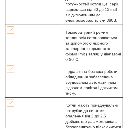
потужностей котлів цієї серії
варіюється від 30 до 135 кВт
з підключенням до
електромережі тільки 380В.
Температурний режим
теплоносія встановлюється
за допомогою якісного
капілярного термостата
фірми Imit (Італія) у діапазоні
0-90°С.
Гідравлічна безпека роботи
обладнання забезпечена
вбудованим автоматичним
відводом повітря і датчиком
тиску.
Котли мають приєднувальні
патрубки до системи
опалення від 2 до 2,5
дюймів, що дає можливість
безперешкодно підключитися