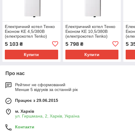
Відправка товару або самовивіз з
нашого магазину
Електричний котел Тенко
Електричний котел Тенко
Елек
Економ KE 4,5/380В
Економ KE 10,5/380В
Екон
(електрокотел Tenko)
(електрокотел Tenko)
(еле
5 103
5 798
5 3
₴
₴
Оплата за товар після отримання
Купити
Купити
Про нас
Рейтинг не сформований
Менше 5 відгуків за останній рік
Працює з 29.06.2015
м. Харків
ул. Гиршмана, 2, Харків, Україна
Контакти