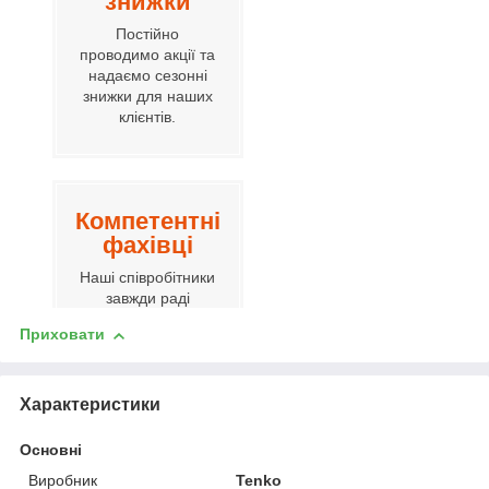
знижки
Постійно
проводимо акції та
надаємо сезонні
знижки для наших
клієнтів.
Компетентні
фахівці
Наші співробітники
завжди раді
допомогти вам.
Приховати
Характеристики
Гнучка
цінова
Основні
політика
Виробник
Tenko