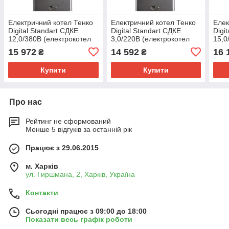
Відправка товару або самовивіз з
нашого магазину
Електричний котел Тенко
Електричний котел Тенко
Елек
Digital Standart СДКЕ
Digital Standart СДКЕ
Digi
12,0/380В (електрокотел
3,0/220В (електрокотел
15,0
Tenko)
Tenko)
Tenk
15 972
14 592
16 
₴
₴
Оплата за товар після отримання
Купити
Купити
Про нас
Рейтинг не сформований
Менше 5 відгуків за останній рік
Працює з 29.06.2015
м. Харків
ул. Гиршмана, 2, Харків, Україна
Контакти
Сьогодні працює з 09:00 до 18:00
Показати весь графік роботи