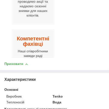
проводимо акції та
надаємо сезонні
знижки для наших
клієнтів.
Компетентні
фахівці
Наші співробітники
завжди раді
допомогти вам.
Приховати
Характеристики
Гнучка
цінова
Основні
політика
Виробник
Tenko
Вартість завжди
Теплоносій
Вода
буде вигідною для