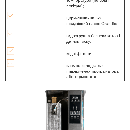
температури (по воді і
повітрю);
циркуляційний 3-х
швидкісний насос Grundfos;
гидрогруппа безпеки котла і
датчик тиску;
мідні фітинги;
клемна колодка для
підключення програматора
або термостата.