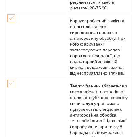
регулюється плавно в
діапазоні 20-75 °С.
Корпус зроблений з якісної
сталі вітчизняного
виробництва і пройшов
антикорозійну обробку. При
його фарбуванні
застосовуються передові
порошкові технології, що
надає гарний зовнішній
вигляд і додатковий захист
від несприятливих впливів.
Теплообмінник збирається з
високоякісної товстостінної
сталевої труби передового у
своїй галузі українського
підприємства. спеціальна
антикорозійна обробка
теплообмінника і гідравлічні
випробування при тиску 8
бар надають йому захисні