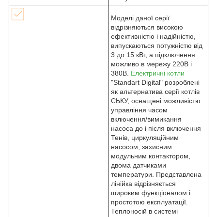
Моделі даної серії
відрізняються високою
ефективністю і надійністю,
випускаються потужністю від
3 до 15 кВт, а підключення
можливо в мережу 220В і
380В.
Електричні котли
"Standart Digital" розроблені
як альтернатива серії котлів
СЬКУ, оснащені можливістю
управління часом
включення/вимикання
насоса до і після включення
Тенів, циркуляційним
насосом, захисним
модульним контактором,
двома датчиками
температури. Представлена
лінійка відрізняється
широким функціоналом і
простотою експлуатації.
Теплоносій в системі