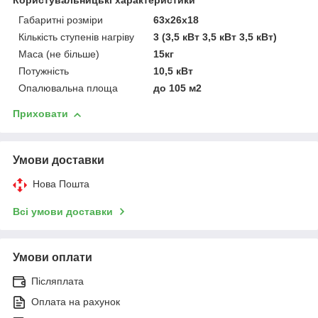
Користувальницькі характеристики
покупців, так як ми є
представниками
Габаритні розміри
63x26x18
вітчизняного і
Кількість ступенів нагріву
3 (3,5 кВт 3,5 кВт 3,5 кВт)
імпортного
Маса (не більше)
15кг
виробника.
Потужність
10,5 кВт
Опалювальна площа
до 105 м2
Приховати
НАШІ ПЕРЕВАГИ СПІВПРАЦІ З НАМИ
Умови доставки
Нова Пошта
Сертифікований товар.
1
Всі умови доставки
Висококласне обслуговування наших клієнтів.
2
Умови оплати
Широкий асортимент продукції.
3
Післяплата
Оплата на рахунок
Доставимо вашого замовлення здійснюється