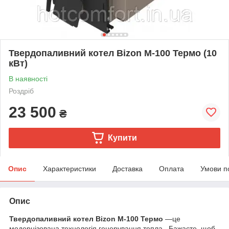
Твердопаливний котел Bizon М-100 Термо (10
кВт)
В наявності
Роздріб
23 500
₴
Купити
Опис
Характеристики
Доставка
Оплата
Умови п
Опис
Твердопаливний котел Bizon М-100 Термо
—це
модернізована технологія генерування тепла. Бажаєте, щоб