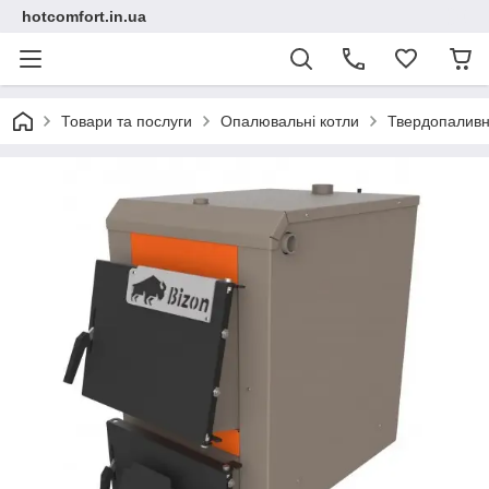
hotcomfort.in.ua
Товари та послуги
Опалювальні котли
Твердопаливн