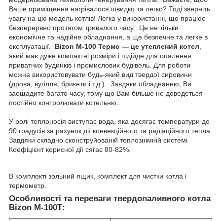
Ваше приміщення нагрівалося швидко та легко? Тоді зверніть
увагу на цю модель котлів! Легка у використанні, що працює
безперервно протягом тривалого часу. Це не тільки
економічне та надійне обладнання, а ще безпечне та легке в
експлуатації.
Bizon М-100 Термо — це утеплений котел
,
який має дуже компактні розміри і підійде для опалення
приватних будинків і промислових будівель. Для роботи
можна використовувати будь-який вид твердої сировини
(дрова, вугілля, брикети і т.д.). Завдяки обладнанню, Ви
заощадите багато часу, тому що Вам більше не доведеться
постійно контролювати котельню..
У ролі теплоносія виступає вода, яка досягає температури до
90 градусів за рахунок дії конвекційного та радіаційного тепла.
Завдяки складно сконструйованій теплознімній системі
Коефіцієнт корисної дії сягає 80-82%.
В комплекті зольний ящик, комплект для чистки котла і
термометр.
Особливості та переваги твердопаливного котла
Bizon М-100Т: