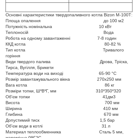
Основні характеристики твердопаливного котла Bizon М-100Т:
Площа опалення до 100 м2
Потужність номінальна 10 кВт
Теплоносій Вода
Робота на одному завантаженні 7-8 годин
ККД котла 80-82 %
Тип котла Тривалого
горіння
Види твердого палива Дрова, Тріска,
Тирса, Вугілля, Брикети
Температура води на виході 65-90 °C
Розмір завантажувального вікна 270х250 мм
Вага котла 86 кг
Розміри топки, Ш*В*Г, мм 310*350*320
Об'єм топки 41дм3
Висота 700 мм
Ширина 410 мм
Глибина 670 мм
Допустимий тиск 1,5 бар
Об'єм води в котлі 31 л
Материал теплообменника Сталь 5 мм,
жароміцна 09Г2С