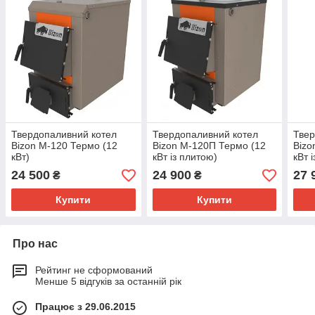
Твердопаливний котел
Твердопаливний котел
Твер
Bizon М-120 Термо (12
Bizon М-120П Термо (12
Bizo
кВт)
кВт із плитою)
кВт 
24 500
24 900
27 
₴
₴
Купити
Купити
Про нас
Рейтинг не сформований
Менше 5 відгуків за останній рік
Працює з 29.06.2015