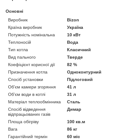
Основні
Виробник
Bizon
Країна виробник
Україна
Потужність номінальна
10 кВт
Теплоносій
Вода
Тип котла
Класичний
Вид пального
Тверде
Коефіцієнт корисної дії
82 %
Призначення котла
Одноконтурний
Спосіб установки
Підлоговий
Об'єм камери згоряння
41 л
Об'єм води в котлі
31 л
Матеріал теплообмінника
Сталь
Спосіб відведення
Димар
відпрацьованих газів
Площа обігріву
100 кв.м
Вага
86 кг
Гарантійний термін
60 міс