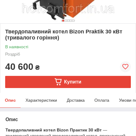
Твердопаливний котел Bizon Praktik 30 кВт
(тривалого горіння)
В наявності
Роздріб
40 600
₴
Купити
Опис
Характеристики
Доставка
Оплата
Умови п
Опис
Твердопаливний котел Bizon Практик 30 кВт
—
тридверний утеплений твердопаливний котел, призначений