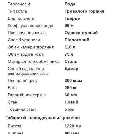
Теплоносій
Вода
Тип котла
Тривалого горіння
Вид пального
Тверде
Коефіцієнт корисної дії
86 %
Призначення котла
Одноконтурний
Спосіб установки
Підлоговий
Об'єм камери згоряння
118 л
Об'єм води в котлі
75 л
Матеріал теплообмінника
Сталь
Спосіб відведення
Димар
відпрацьованих газів
Площа обігріву
300 кв.м
Вага
250 кг
Гарантійний термін
60 міс
Стан
Новий
Товщина сталі
5 мм
Габаритні і приєднувальні розміри
Висота
1220 мм
Ширина
480 мм