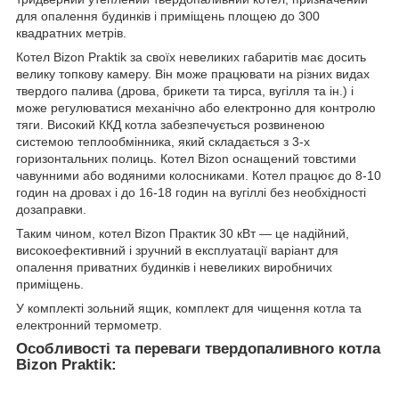
для опалення будинків і приміщень площею до 300
квадратних метрів.
Котел Bizon Praktik за своїх невеликих габаритів має досить
велику топкову камеру. Він може працювати на різних видах
твердого палива (дрова, брикети та тирса, вугілля та ін.) і
може регулюватися механічно або електронно для контролю
тяги. Високий ККД котла забезпечується розвиненою
системою теплообмінника, який складається з 3-х
горизонтальних полиць. Котел Bizon оснащений товстими
чавунними або водяними колосниками. Котел працює до 8-10
годин на дровах і до 16-18 годин на вугіллі без необхідності
дозаправки.
Таким чином, котел Bizon Практик 30 кВт — це надійний,
високоефективний і зручний в експлуатації варіант для
опалення приватних будинків і невеликих виробничих
приміщень.
У комплекті зольний ящик, комплект для чищення котла та
електронний термометр.
Особливості та переваги твердопаливного котла
Bizon Praktik: