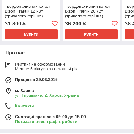
Твердопаливний котел
Твердопаливний котел
Твер
Bizon Praktik 12 кВт
Bizon Praktik 20 кВт
Bizo
(тривалого горіння)
(тривалого горіння)
(три
31 800
36 200
38 
₴
₴
Купити
Купити
Про нас
Рейтинг не сформований
Менше 5 відгуків за останній рік
Працює з 29.06.2015
м. Харків
ул. Гиршмана, 2, Харків, Україна
Контакти
Сьогодні працює з 09:00 до 15:00
Показати весь графік роботи