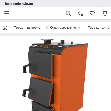
hotcomfort.in.ua
Товари та послуги
Опалювальні котли
Твердопаливн