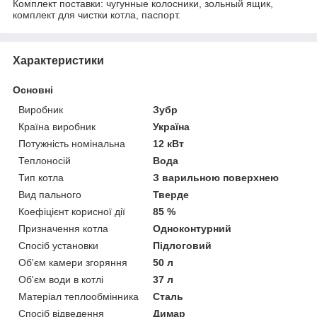
Комплект поставки: чугунные колосники, зольный ящик,
комплект для чистки котла, паспорт.
Характеристики
Основні
Виробник
Зубр
Країна виробник
Україна
Потужність номінальна
12 кВт
Теплоносій
Вода
Тип котла
З варильною поверхнею
Вид пального
Тверде
Коефіцієнт корисної дії
85 %
Призначення котла
Одноконтурний
Спосіб установки
Підлоговий
Об'єм камери згоряння
50 л
Об'єм води в котлі
37 л
Матеріал теплообмінника
Сталь
Спосіб відведення
Димар