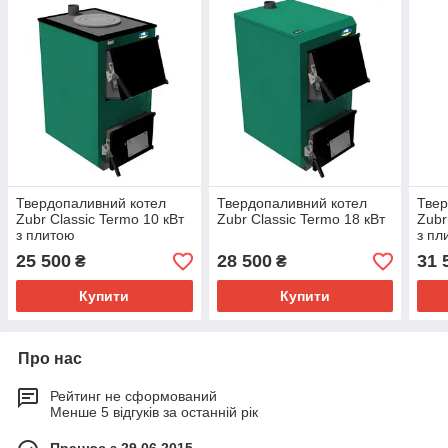
Твердопаливний котел
Твердопаливний котел
Твер
Zubr Classic Termo 10 кВт
Zubr Classic Termo 18 кВт
Zubr
з плитою
з пл
25 500
28 500
31 
₴
₴
Купити
Купити
Про нас
Рейтинг не сформований
Менше 5 відгуків за останній рік