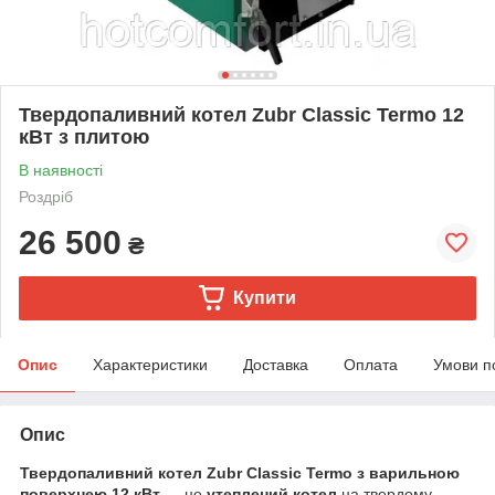
Твердопаливний котел Zubr Classic Termo 12
кВт з плитою
В наявності
Роздріб
26 500
₴
Купити
Опис
Характеристики
Доставка
Оплата
Умови п
Опис
Твердопаливний котел Zubr Classic Termo з варильною
поверхнею 12 кВт
— це
утеплений котел
на твердому