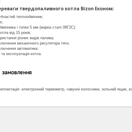
.
переваги твердопаливного котла Bizon Економ:
убчастий теплообмінник;
ю;
мінника і топки 5 мм (марка сталі 09Г2С);
отла від 15 років;
ристання різних видів палива;
лючення механічного регулятора тяги;
ключення автоматики;
та експлуатація котла.
я замовлення
плектація: електронний термометр, чавунні колосники, зольний ящик, ко