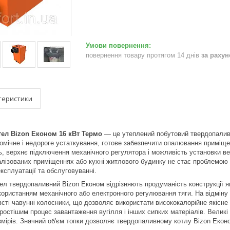
повернення товару протягом 14 днів
за раху
теристики
ел Bizon Економ 16 кВт
Термо
— це утеплений побутовий твердопалив
номічне і недороге устаткування, готове забезпечити опалювання прим
ь, верхнє підключення механічного регулятора і можливість установки ве
лізованих приміщеннях або кухні житлового будинку не стає проблемою ні
ксплуатації та обслуговуванні.
тел твердопаливний Bizon Економ відрізняють продуманість конструкції як
користанням механічного або електронного регулювання тяги. На відміну 
сті чавунні колосники, що дозволяє використати висококалорійне якісне
ростішим процес завантаження вугілля і інших сипких матеріалів. Велик
мірів. Значний об'єм топки дозволяє твердопаливному котлу Bizon Еконо