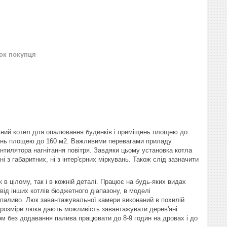
нок покупця
ний котел для опалювання будинків і приміщень площею до
іщень площею до 160 м2. Важливими перевагами приладу
нтилятора нагнітання повітря. Завдяки цьому установка котла
 з габаритних, ні з інтер'єрних міркувань. Також слід зазначити
 в цілому, так і в кожній деталі. Працює на будь-яких видах
від інших котлів бюджетного діапазону, в моделі
 паливо. Люк завантажувальної камери виконаний в похилій
і розміри люка дають можливість завантажувати дерев'яні
м без додавання палива працювати до 8-9 годин на дровах і до