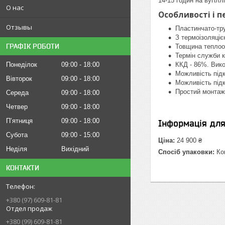
14-15 годин на вугіллі
О нас
Особливості і 
Отзывы
Пластинчато-тр
З термоізоляціє
ГРАФІК РОБОТИ
Товщина теплооб
Термін служби к
Понеділок
09:00
18:00
ККД - 86%. Вико
Можливість підк
Вівторок
09:00
18:00
Можливість під
Простий монтаж 
Середа
09:00
18:00
Четвер
09:00
18:00
Пʼятниця
09:00
18:00
Інформація дл
Субота
09:00
15:00
Ціна:
24 900 ₴
Неділя
Вихідний
Спосіб упаковки:
Ком
КОНТАКТИ
+380 (97) 609-81-81
Отдел продаж
+380 (99) 609-81-81