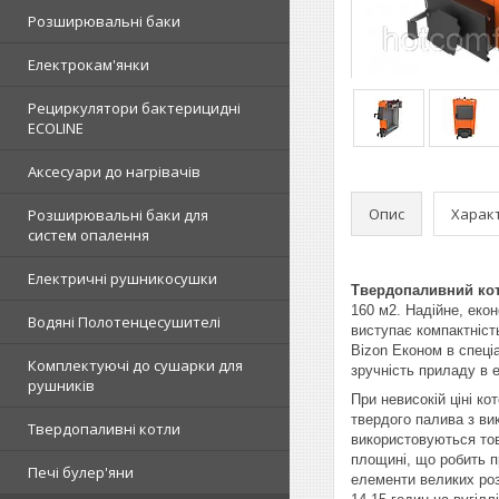
Розширювальні баки
Електрокам'янки
Рециркулятори бактерицидні
ECOLINE
Аксесуари до нагрівачів
Опис
Харак
Розширювальні баки для
систем опалення
Електричні рушникосушки
Твердопаливний кот
160 м2. Надійне, еко
Водяні Полотенцесушителі
виступає компактніст
Bizon Економ в спеціа
Комплектуючі до сушарки для
зручність приладу в е
рушників
При невисокій ціні ко
твердого палива з ви
Твердопаливні котли
використовуються тов
площині, що робить п
Печі булер'яни
елементи великих роз