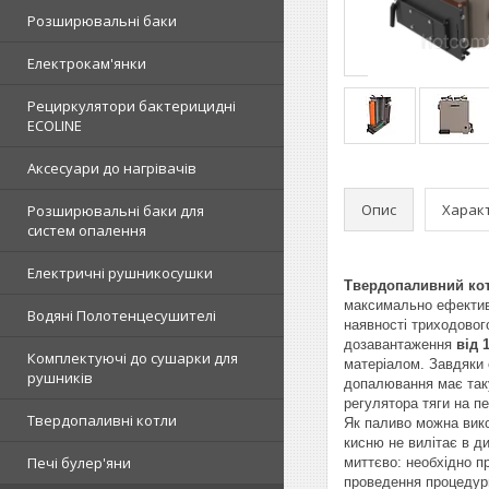
Розширювальні баки
Електрокам'янки
Рециркулятори бактерицидні
ECOLINE
Аксесуари до нагрівачів
Опис
Харак
Розширювальні баки для
систем опалення
Електричні рушникосушки
Твердопаливний кот
максимально ефективн
Водяні Полотенцесушителі
наявності триходовог
дозавантаження
від 
Комплектуючі до сушарки для
матеріалом. Завдяки 
рушників
допалювання має таку
регулятора тяги на пе
Твердопаливні котли
Як паливо можна викор
кисню не вилітає в ди
Печі булер'яни
миттєво: необхідно пр
проведення процедури