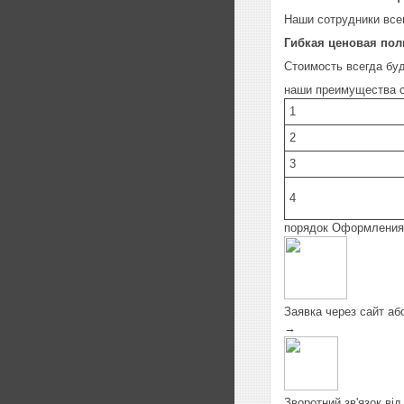
Наши сотрудники все
Гибкая ценовая пол
Стоимость всегда бу
наши преимущества с
1
2
3
4
порядок Оформления
Заявка через сайт аб
→
Зворотний зв'язок ві