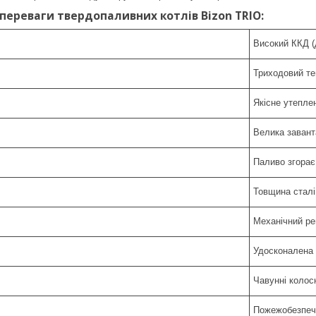
 переваги твердопаливних котлів Bizon TRIO:
Високий ККД (
Триходовий те
Якісне утеплен
Велика завант
Паливо згорає
Товщина сталі
Механічний ре
Удосконалена
Чавунні колос
Пожежобезпечн