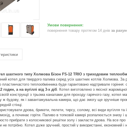
повернення товару протягом 14 днів
за раху
теристики
ел шахтного типу Холмова Бізон FS-12 TRIO з триходовим теплооб
ий котел для твердого палива серед усіх шахтних котлів Холмова. За ра
о пластинчастого теплообмінника буде гарантовано надтривале горіння: 
12 годин, а на вугіллі
від 3-х діб
. Котел виготовлено з якісної жароміцн
своїй конструкції з трьома каналами для проходу гарячого газу, котел
 ж будову, як і завантажувальна камера, що дає змогу ще зручніше про
редній стінці.
истовувати дрова, брикети, пелети, тирсу, солому, всі види вугілля та і
мохід, а починає горіти. Паливо в топковій камері розпалюється знизу і
осто прибрати з колосникової решітки золу і закласти дрова. На все про
 не потрібно. Котел дуже зручний, простий у використанні, економний і 