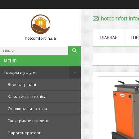
hotcomfort.inf
ГЛАВНАЯ
ТОВ
hotcomfort.in.ua
Товары и услуги
Водонагрівачі
Кліматична техніка
Опалювальні котли
Електричне опалення
Парогенератори