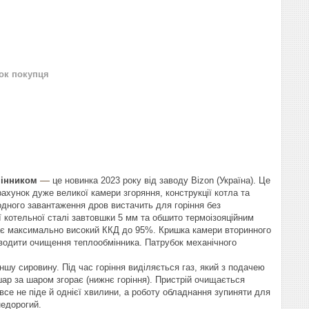
нок покупця
—
мінником
це новинка 2023 року від заводу Bizon (Україна). Це
хунок дуже великої камери згоряння, конструкції котла та
одного завантаження дров вистачить для горіння без
ої котельної сталі завтовшки 5 мм та обшито термоізояційним
 має максимально високий ККД до 95%. Кришка камери вторинного
водити очищення теплообмінника. Патрубок механічного
ншу сировину. Під час горіння виділяється газ, який з подачею
 шар за шаром згорає (нижнє горіння). Пристрій очищається
 все не піде й однієї хвилини, а роботу обладнання зупиняти для
недорогий.