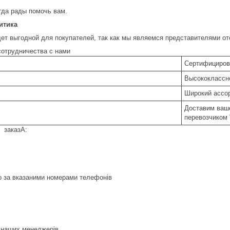
гда рады помочь вам.
итика
дет выгодной для покупателей, так как мы являемся представителями от
отрудничества с нами
Сертифициров
Высококлассн
Широкий ассор
Доставим ваше
перевозчиком 
 заказА:
о за вказаними номерами телефонів
д наших менеджерів