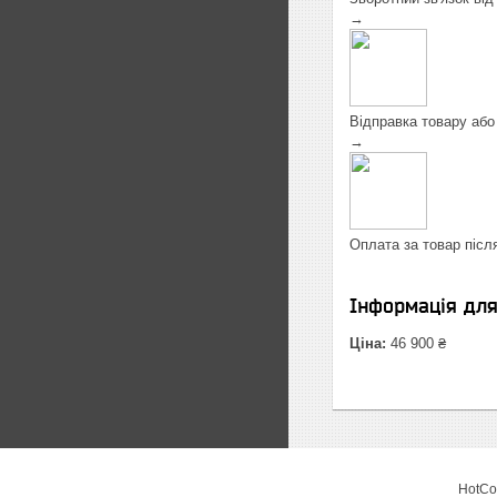
→
Відправка товару або
→
Оплата за товар післ
Інформація дл
Ціна:
46 900 ₴