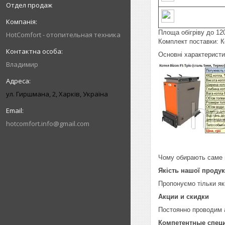
Отдел продаж
Площа обігріву до 12
HotComfort - отопительная техника
Комплект поставки: К
Основні характерист
Владимир
ул. Гиршмана, 2, Харків, Україна
hotcomfort.info@gmail.com
Чому обирають саме 
Якість нашої продук
Пропонуємо тільки я
Акции и скидки
Постоянно проводим 
Компетентные спец