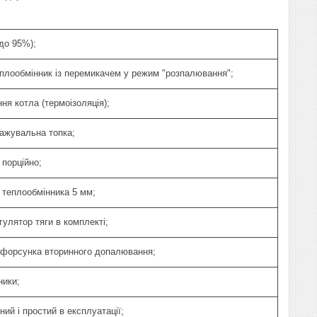
до 95%);
плообмінник із перемикачем у режим "розпалювання";
ня котла (термоізоляція);
ажувальна топка;
 порційно;
 теплообмінника 5 мм;
гулятор тяги в комплекті;
 форсунка вторинного допалювання;
ники;
ий і простий в експлуатації;