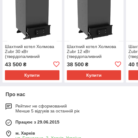
Шахтний котел Холмова
Шахтний котел Холмова
Шахт
Zubr 30 кВт
Zubr 12 кВт
Zubr
(твердопаливний
(твердопаливний
(тве
тривалого горіння)
тривалого горіння)
трив
43 500
38 500
40 
₴
₴
Купити
Купити
Про нас
Рейтинг не сформований
Менше 5 відгуків за останній рік
Працює з 29.06.2015
м. Харків
ул. Гиршмана, 2, Харків, Україна