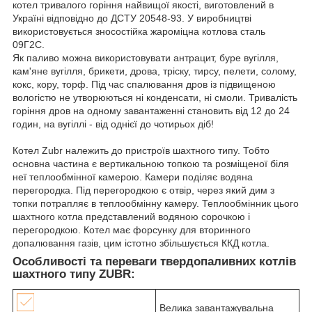
котел тривалого горіння найвищої якості, виготовлений в
Україні відповідно до ДСТУ 20548-93. У виробництві
використовується зносостійка жароміцна котлова сталь
09Г2С.
Як паливо можна використовувати антрацит, буре вугілля,
кам'яне вугілля, брикети, дрова, тріску, тирсу, пелети, солому,
кокс, кору, торф. Під час спалювання дров із підвищеною
вологістю не утворюються ні конденсати, ні смоли. Тривалість
горіння дров на одному завантаженні становить від 12 до 24
годин, на вугіллі - від однієї до чотирьох діб!
Котел Zubr належить до пристроїв шахтного типу. Тобто
основна частина є вертикальною топкою та розміщеної біля
неї теплообмінної камерою. Камери поділяє водяна
перегородка. Під перегородкою є отвір, через який дим з
топки потрапляє в теплообмінну камеру. Теплообмінник цього
шахтного котла представлений водяною сорочкою і
перегородкою. Котел має форсунку для вторинного
допалювання газів, цим істотно збільшується ККД котла.
Особливості та переваги твердопаливних котлів
шахтного типу ZUBR:
Велика завантажувальна