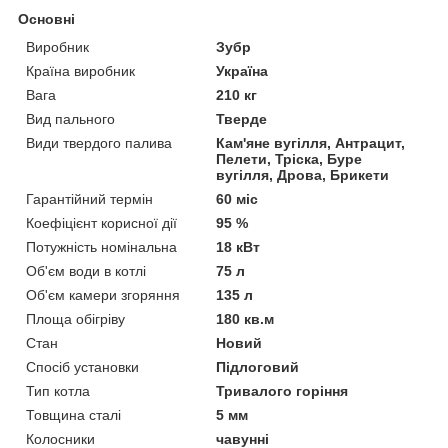
цінова
Основні
політика
Виробник
Зубр
Вартість завжди
Країна виробник
Україна
буде вигідною для
Вага
210 кг
покупців, так як ми є
Вид пального
Тверде
представниками
Види твердого палива
Кам'яне вугілля, Антрацит,
вітчизняного і
Пелети, Тріска, Буре
імпортного
вугілля, Дрова, Брикети
виробника.
Гарантійний термін
60 міс
Коефіцієнт корисної дії
95 %
Потужність номінальна
18 кВт
Об'єм води в котлі
75 л
Об'єм камери згоряння
135 л
НАШІ ПЕРЕВАГИ СПІВПРАЦІ З НАМИ
Площа обігріву
180 кв.м
Стан
Новий
Спосіб установки
Підлоговий
Сертифікований товар.
1
Тип котла
Тривалого горіння
Товщина сталі
5 мм
Висококласне обслуговування наших клієнтів.
2
Колосники
чавунні