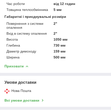
Час роботи
від 12 годин
Товщина теплообмінника
Широкий асортимент продукції.
5 мм
3
Габаритні і приєднувальні розміри
Повернення з системи
2"
Доставимо вашого замовлення здійснюється
4
опалення
кур'єром та відправка транспортним
Вхід в систему опалення
2"
перевізником "Нова пошта".
Висота
1050 мм
Глибина
730 мм
Діаметр димоходу
159 мм
ПОРЯДОК ОФОРМЛЕННЯ ЗАМОВЛЕННЯ:
Ширина
500 мм
Приховати
Умови доставки
Заявка через сайт або за
вказаними номерами телефонів
Нова Пошта
Всі умови доставки