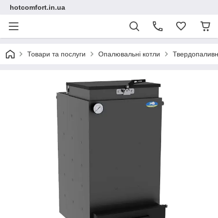
hotcomfort.in.ua
Товари та послуги
Опалювальні котли
Твердопаливн