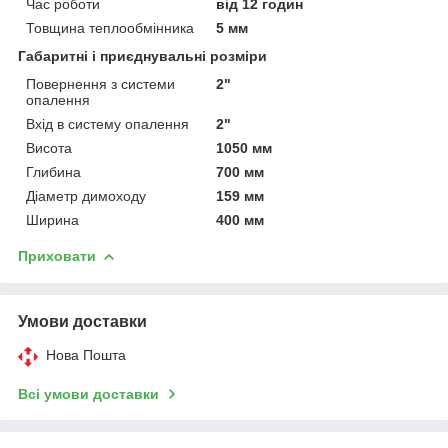
Час роботи
від 12 годин
Сертифицированный товар.
1
Товщина теплообмінника
5 мм
Габаритні і приєднувальні розміри
Высококлассное обслуживание наших
2
клиентов.
Повернення з системи
2"
опалення
Широкий ассортимент продукции.
Вхід в систему опалення
2"
3
Висота
1050 мм
Глибина
700 мм
Доставим вашего заказа осуществляется
4
Діаметр димоходу
159 мм
курьером и отправка транспортным
Ширина
перевозчиком "Новая почта".
400 мм
Приховати
ПОРЯДОК ОФОРМЛЕНИЯ ЗАКАЗА:
Умови доставки
Нова Пошта
Всі умови доставки
Заявка через сайт или по
указанным номерам телефонов