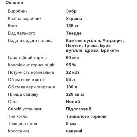
Основні
Гибкая цено
Виробник
Зубр
вая
Країна виробник
Україна
политика
Вага
185 кг
Стоимость всегда
Вид пального
Тверде
будет выгодной для
Види твердого палива
Кам'яне вугілля, Антрацит,
покупателей, так
Пелети, Тріска, Буре
как мы являемся
вугілля, Дрова, Брикети
представителями
Гарантійний термін
60 міс
отечественного и
Коефіцієнт корисної дії
импортного
95 %
производителя.
Потужність номінальна
12 кВт
Об'єм води в котлі
55 л
Об'єм камери згоряння
100 л
Площа обігріву
120 кв.м
Стан
Новий
НАШИ ПРЕИМУЩЕСТВА СОТРУДНИЧЕСТВА С
Спосіб установки
Підлоговий
Тип котла
Тривалого горіння
НАМИ
Товщина сталі
5 мм
Колосники
чавунні