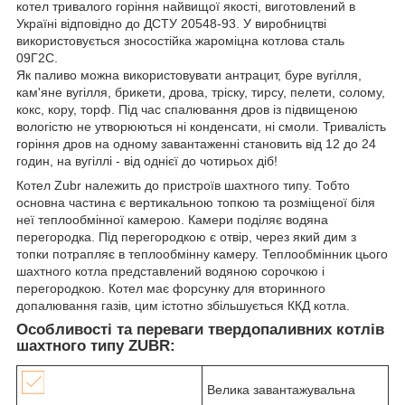
котел тривалого горіння найвищої якості, виготовлений в
Україні відповідно до ДСТУ 20548-93. У виробництві
використовується зносостійка жароміцна котлова сталь
09Г2С.
Як паливо можна використовувати антрацит, буре вугілля,
кам'яне вугілля, брикети, дрова, тріску, тирсу, пелети, солому,
кокс, кору, торф. Під час спалювання дров із підвищеною
вологістю не утворюються ні конденсати, ні смоли. Тривалість
горіння дров на одному завантаженні становить від 12 до 24
годин, на вугіллі - від однієї до чотирьох діб!
Котел Zubr належить до пристроїв шахтного типу. Тобто
основна частина є вертикальною топкою та розміщеної біля
неї теплообмінної камерою. Камери поділяє водяна
перегородка. Під перегородкою є отвір, через який дим з
топки потрапляє в теплообмінну камеру. Теплообмінник цього
шахтного котла представлений водяною сорочкою і
перегородкою. Котел має форсунку для вторинного
допалювання газів, цим істотно збільшується ККД котла.
Особливості та переваги твердопаливних котлів
шахтного типу ZUBR:
Велика завантажувальна