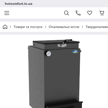
hotcomfort.in.ua
Товари та послуги
Опалювальні котли
Твердопаливн