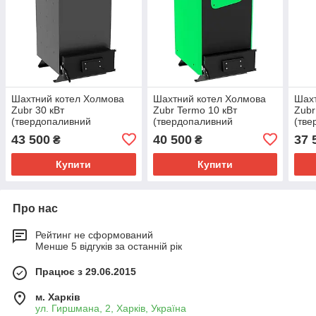
Шахтний котел Холмова
Шахтний котел Холмова
Шахт
Zubr 30 кВт
Zubr Termo 10 кВт
Zubr
(твердопаливний
(твердопаливний
(тве
тривалого горіння)
тривалого горіння)
трив
43 500
40 500
37 
₴
₴
Купити
Купити
Про нас
Рейтинг не сформований
Менше 5 відгуків за останній рік
Працює з 29.06.2015
м. Харків
ул. Гиршмана, 2, Харків, Україна