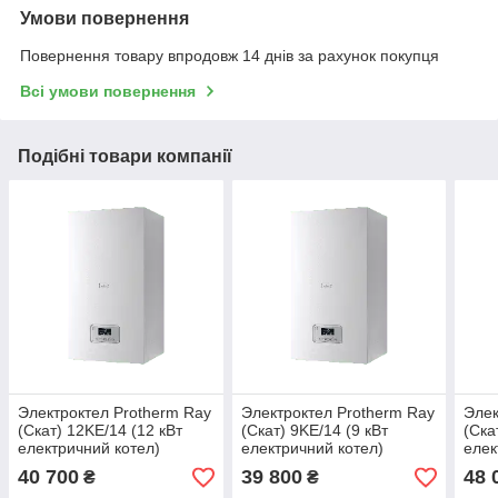
Умови повернення
Оплата за товар після отримання
Повернення товару впродовж 14 днів за рахунок покупця
Всі умови повернення
Подібні товари компанії
Электроктел Protherm Ray
Электроктел Protherm Ray
Элек
(Скат) 12KE/14 (12 кВт
(Скат) 9KE/14 (9 кВт
(Ска
електричний котел)
електричний котел)
елек
40 700
39 800
48 
₴
₴