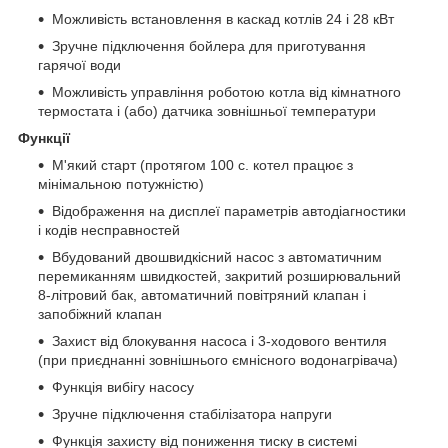
Можливість встановлення в каскад котлів 24 і 28 кВт
Зручне підключення бойлера для приготування
гарячої води
Можливість управління роботою котла від кімнатного
термостата і (або) датчика зовнішньої температури
Функції
М'який старт (протягом 100 с. котел працює з
мінімальною потужністю)
Відображення на дисплеї параметрів автодіагностики
і кодів несправностей
Вбудований двошвидкісний насос з автоматичним
перемиканням швидкостей, закритий розширювальний
8-літровий бак, автоматичний повітряний клапан і
запобіжний клапан
Захист від блокування насоса і 3-ходового вентиля
(при приєднанні зовнішнього ємнісного водонагрівача)
Функція вибігу насосу
Зручне підключення стабілізатора напруги
Функція захисту від пониження тиску в системі