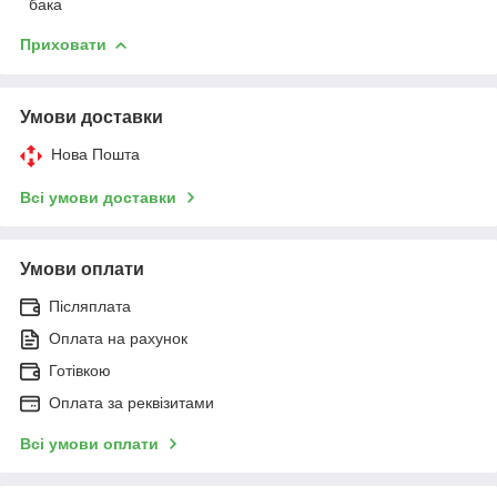
бака
ПОРЯДОК ОФОРМЛЕННЯ ЗАМОВЛЕННЯ:
Приховати
Умови доставки
Нова Пошта
Заявка через сайт або за
вказаними номерами телефонів
Всі умови доставки
Умови оплати
Зворотний зв'язок від наших
Післяплата
менеджерів
Оплата на рахунок
Готівкою
Оплата за реквізитами
Відправка товару або самовивіз з
нашого магазину
Всі умови оплати