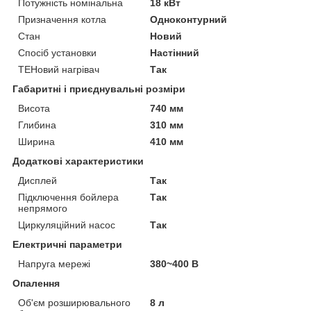
Потужність номінальна
18 кВт
Призначення котла
Одноконтурний
Стан
Новий
Спосіб установки
Настінний
ТЕНовий нагрівач
Так
НАШІ ПЕРЕВАГИ СПІВПРАЦІ З НАМИ
Габаритні і приєднувальні розміри
Висота
740 мм
Глибина
310 мм
Сертифікований товар.
1
Ширина
410 мм
Додаткові характеристики
Висококласне обслуговування наших клієнтів.
2
Дисплей
Так
Підключення бойлера
Так
непрямого
Широкий асортимент продукції.
3
Циркуляційний насос
Так
Електричні параметри
Доставимо вашого замовлення здійснюється
4
кур'єром та відправка транспортним
Напруга мережі
380~400 В
перевізником "Нова пошта".
Опалення
Об'єм розширювального
8 л