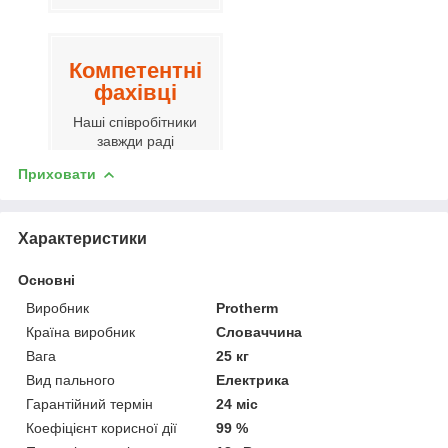
Компетентні
фахівці
Наші співробітники
завжди раді
допомогти вам.
Приховати
Характеристики
Гнучка
цінова
Основні
політика
Виробник
Protherm
Вартість завжди
Країна виробник
Словаччина
буде вигідною для
Вага
25 кг
покупців, так як ми є
Вид пального
Електрика
представниками
Гарантійний термін
24 міс
вітчизняного і
імпортного
Коефіцієнт корисної дії
99 %
виробника.